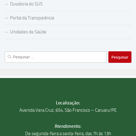
Ouvidoria do SUS
Portal da Transparência
Unidades de Saúde
Pesquisar
por:
Localização:
Avenida Vera Cruz, 654, São Francisco – Caruaru/PE
Atendimento:
De segunda-feira a sexta-feira, das 7h às 13h