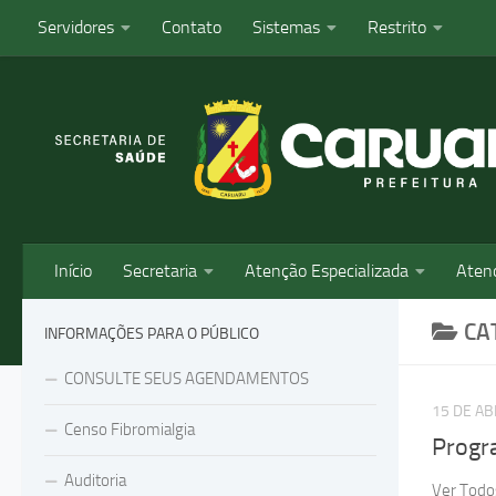
Servidores
Contato
Sistemas
Restrito
Skip to content
Início
Secretaria
Atenção Especializada
Aten
CA
INFORMAÇÕES PARA O PÚBLICO
CONSULTE SEUS AGENDAMENTOS
15 DE AB
Censo Fibromialgia
Progr
Auditoria
Ver Todo