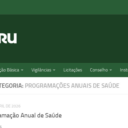
ção Básica
Vigilâncias
Licitações
Conselho
Ins
TEGORIA:
PROGRAMAÇÕES ANUAIS DE SAÚDE
RIL DE 2026
amação Anual de Saúde
s